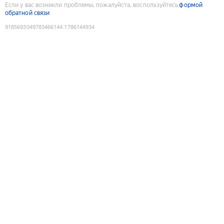
Если у вас возникли проблемы, пожалуйста, воспользуйтесь
формой
обратной связи
9185693049783466144
:
1786144934