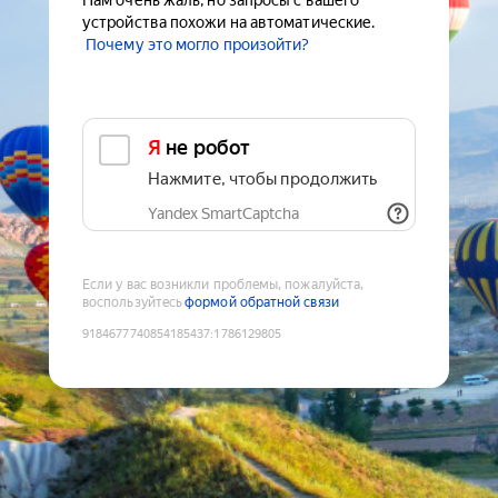
Нам очень жаль, но запросы с вашего
устройства похожи на автоматические.
Почему это могло произойти?
Я не робот
Нажмите, чтобы продолжить
Yandex SmartCaptcha
Если у вас возникли проблемы, пожалуйста,
воспользуйтесь
формой обратной связи
9184677740854185437
:
1786129805