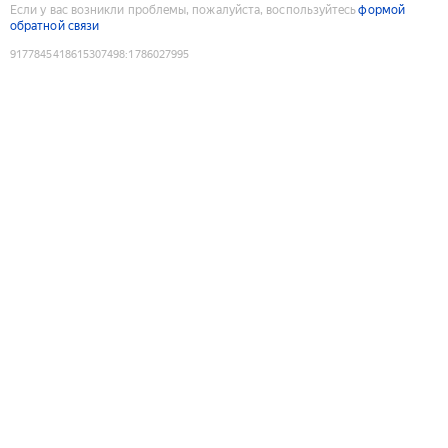
Если у вас возникли проблемы, пожалуйста, воспользуйтесь
формой
обратной связи
9177845418615307498
:
1786027995