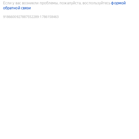
Если у вас возникли проблемы, пожалуйста, воспользуйтесь
формой
обратной связи
9186600927887552289
:
1786158463