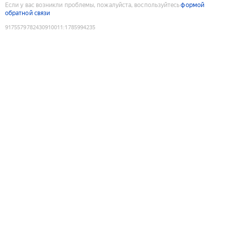
Если у вас возникли проблемы, пожалуйста, воспользуйтесь
формой
обратной связи
9175579782430910011
:
1785994235