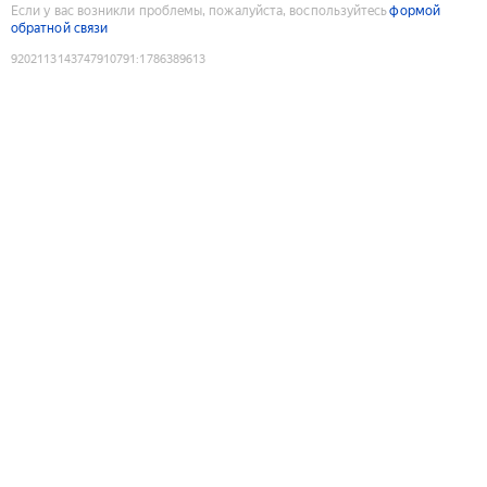
Если у вас возникли проблемы, пожалуйста, воспользуйтесь
формой
обратной связи
9202113143747910791
:
1786389613