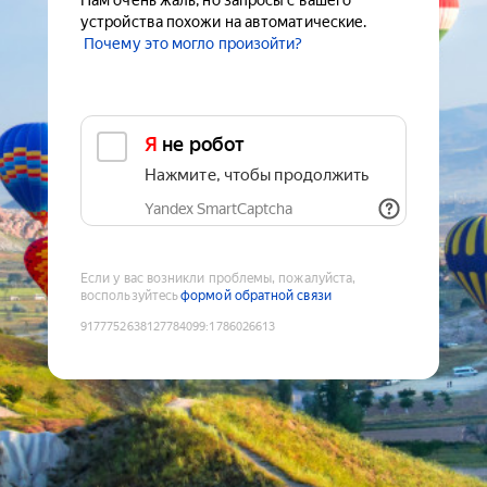
Нам очень жаль, но запросы с вашего
устройства похожи на автоматические.
Почему это могло произойти?
Я не робот
Нажмите, чтобы продолжить
Yandex SmartCaptcha
Если у вас возникли проблемы, пожалуйста,
воспользуйтесь
формой обратной связи
9177752638127784099
:
1786026613