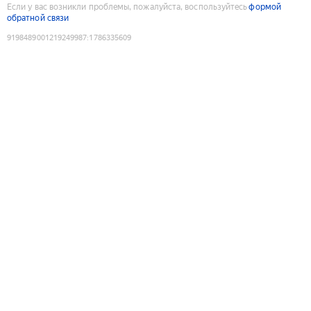
Если у вас возникли проблемы, пожалуйста, воспользуйтесь
формой
обратной связи
9198489001219249987
:
1786335609