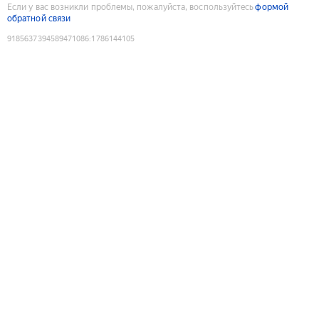
Если у вас возникли проблемы, пожалуйста, воспользуйтесь
формой
обратной связи
9185637394589471086
:
1786144105