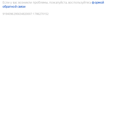
Если у вас возникли проблемы, пожалуйста, воспользуйтесь
формой
обратной связи
9194096295634820007
:
1786270152