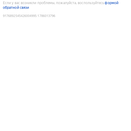
Если у вас возникли проблемы, пожалуйста, воспользуйтесь
формой
обратной связи
9176892545426004995
:
1786013796