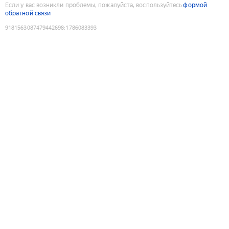
Если у вас возникли проблемы, пожалуйста, воспользуйтесь
формой
обратной связи
9181563087479442698
:
1786083393