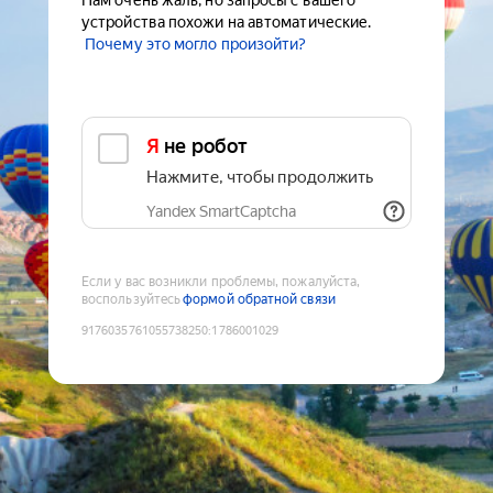
Нам очень жаль, но запросы с вашего
устройства похожи на автоматические.
Почему это могло произойти?
Я не робот
Нажмите, чтобы продолжить
Yandex SmartCaptcha
Если у вас возникли проблемы, пожалуйста,
воспользуйтесь
формой обратной связи
9176035761055738250
:
1786001029