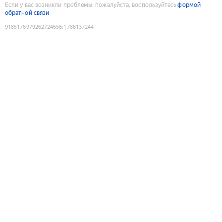
Если у вас возникли проблемы, пожалуйста, воспользуйтесь
формой
обратной связи
9185176979262724656
:
1786137244