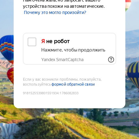
Нам очень жаль, но запросы с вашего
устройства похожи на автоматические.
Почему это могло произойти?
Я не робот
Нажмите, чтобы продолжить
Yandex SmartCaptcha
Если у вас возникли проблемы, пожалуйста,
воспользуйтесь
формой обратной связи
9181525539801551934
:
1786082833