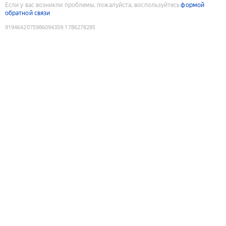
Если у вас возникли проблемы, пожалуйста, воспользуйтесь
формой
обратной связи
9194642075986094359
:
1786278285