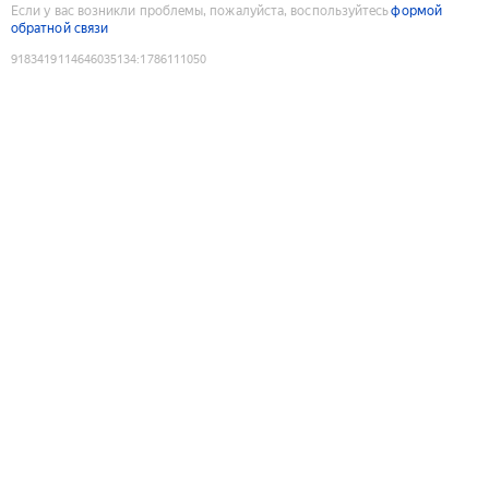
Если у вас возникли проблемы, пожалуйста, воспользуйтесь
формой
обратной связи
9183419114646035134
:
1786111050