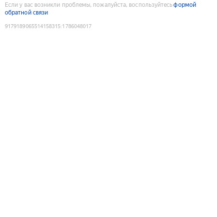
Если у вас возникли проблемы, пожалуйста, воспользуйтесь
формой
обратной связи
9179189065514158315
:
1786048017