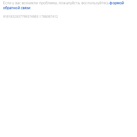
Если у вас возникли проблемы, пожалуйста, воспользуйтесь
формой
обратной связи
9181832837799374983
:
1786087412