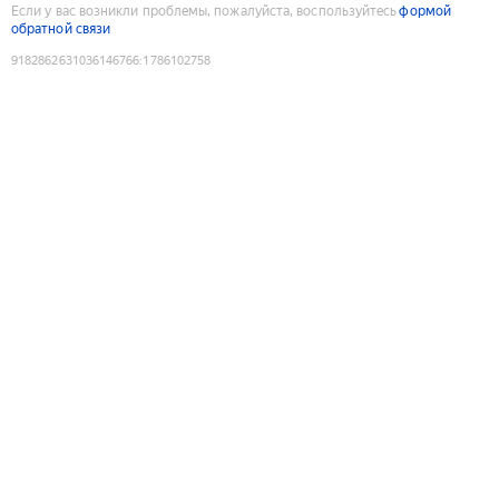
Если у вас возникли проблемы, пожалуйста, воспользуйтесь
формой
обратной связи
9182862631036146766
:
1786102758