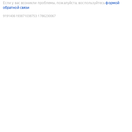
Если у вас возникли проблемы, пожалуйста, воспользуйтесь
формой
обратной связи
9191406193871038753
:
1786230067