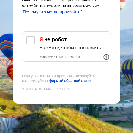
Нам очень жаль, но запросы с вашего
устройства похожи на автоматические.
Почему это могло произойти?
Я не робот
Нажмите, чтобы продолжить
Yandex SmartCaptcha
Если у вас возникли проблемы, пожалуйста,
воспользуйтесь
формой обратной связи
9176986403614146563
:
1786015195