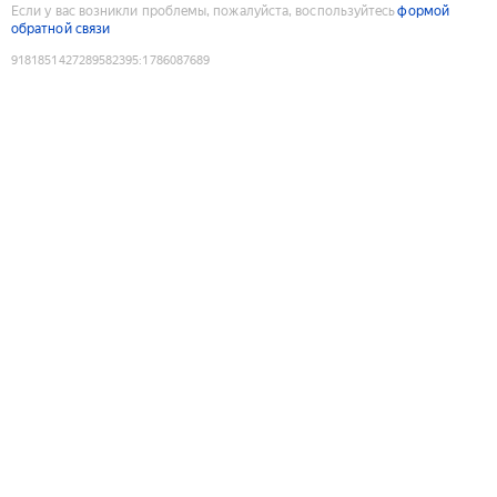
Если у вас возникли проблемы, пожалуйста, воспользуйтесь
формой
обратной связи
9181851427289582395
:
1786087689