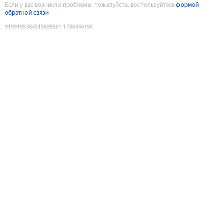
Если у вас возникли проблемы, пожалуйста, воспользуйтесь
формой
обратной связи
9199199384515699561
:
1786346194