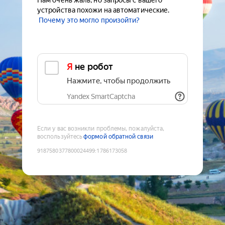
Нам очень жаль, но запросы с вашего
устройства похожи на автоматические.
Почему это могло произойти?
Я не робот
Нажмите, чтобы продолжить
Yandex SmartCaptcha
Если у вас возникли проблемы, пожалуйста,
воспользуйтесь
формой обратной связи
9187580377800024499
:
1786173058