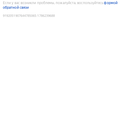
Если у вас возникли проблемы, пожалуйста, воспользуйтесь
формой
обратной связи
9192051907644785065
:
1786239688