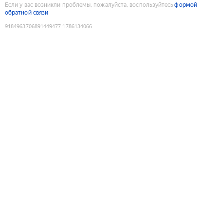
Если у вас возникли проблемы, пожалуйста, воспользуйтесь
формой
обратной связи
9184963706891449477
:
1786134066