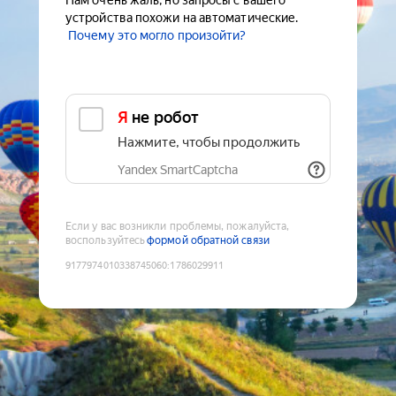
Нам очень жаль, но запросы с вашего
устройства похожи на автоматические.
Почему это могло произойти?
Я не робот
Нажмите, чтобы продолжить
Yandex SmartCaptcha
Если у вас возникли проблемы, пожалуйста,
воспользуйтесь
формой обратной связи
9177974010338745060
:
1786029911