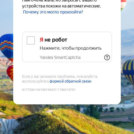
Нам очень жаль, но запросы с вашего
устройства похожи на автоматические.
Почему это могло произойти?
Я не робот
Нажмите, чтобы продолжить
Yandex SmartCaptcha
Если у вас возникли проблемы, пожалуйста,
воспользуйтесь
формой обратной связи
9177294144196749437
:
1786019781