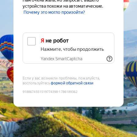
Нам очень жаль, но запросы с вашего
устройства похожи на автоматические.
Почему это могло произойти?
Я не робот
Нажмите, чтобы продолжить
Yandex SmartCaptcha
Если у вас возникли проблемы, пожалуйста,
воспользуйтесь
формой обратной связи
9188674551519774398
:
1786189362