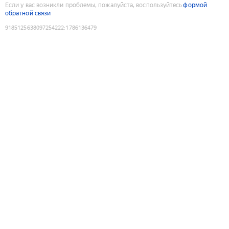
Если у вас возникли проблемы, пожалуйста, воспользуйтесь
формой
обратной связи
9185125638097254222
:
1786136479