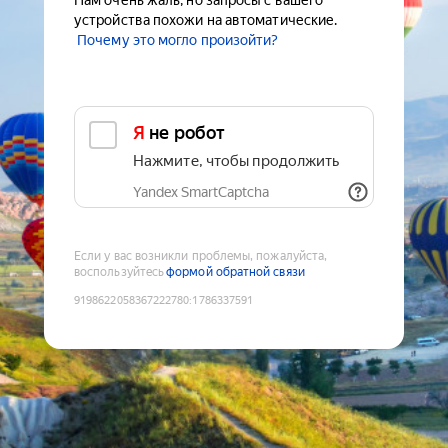
Нам очень жаль, но запросы с вашего
устройства похожи на автоматические.
Почему это могло произойти?
Я не робот
Нажмите, чтобы продолжить
Yandex SmartCaptcha
Если у вас возникли проблемы, пожалуйста,
воспользуйтесь
формой обратной связи
9198622058367222780
:
1786337591