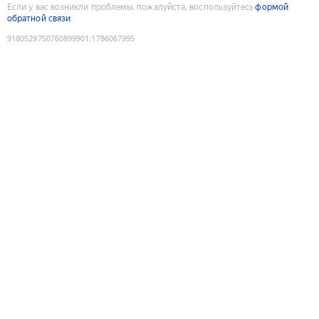
Если у вас возникли проблемы, пожалуйста, воспользуйтесь
формой
обратной связи
9180529750760899901
:
1786067995