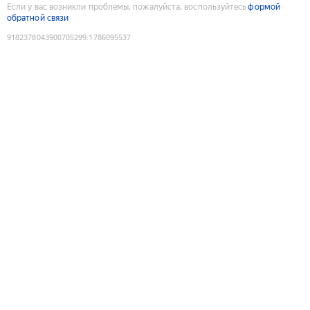
Если у вас возникли проблемы, пожалуйста, воспользуйтесь
формой
обратной связи
9182378043900705299
:
1786095537