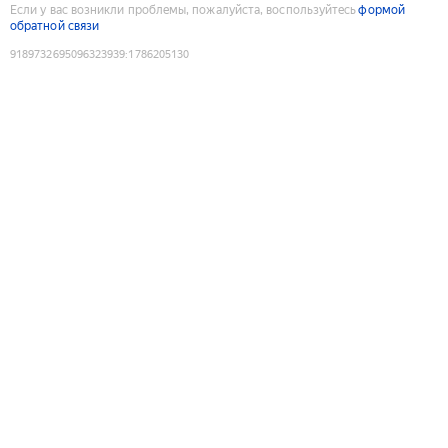
Если у вас возникли проблемы, пожалуйста, воспользуйтесь
формой
обратной связи
9189732695096323939
:
1786205130