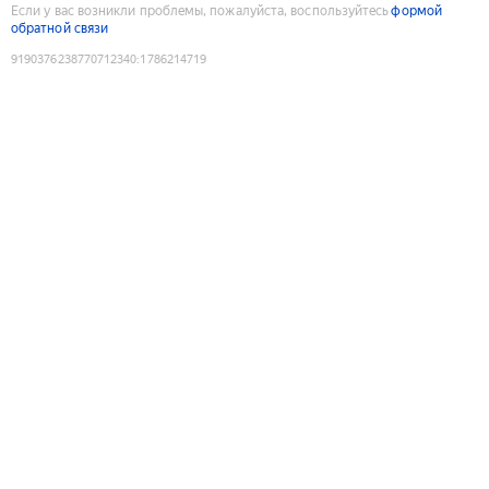
Если у вас возникли проблемы, пожалуйста, воспользуйтесь
формой
обратной связи
9190376238770712340
:
1786214719