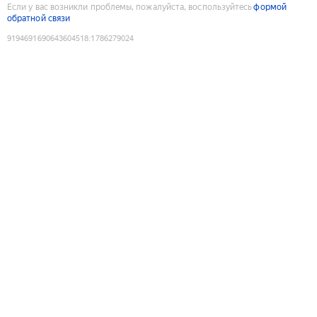
Если у вас возникли проблемы, пожалуйста, воспользуйтесь
формой
обратной связи
9194691690643604518
:
1786279024