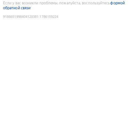
Если у вас возникли проблемы, пожалуйста, воспользуйтесь
формой
обратной связи
9186651998404120381
:
1786159224