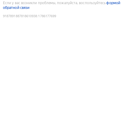
Если у вас возникли проблемы, пожалуйста, воспользуйтесь
формой
обратной связи
9187891887818610938
:
1786177699