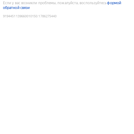
Если у вас возникли проблемы, пожалуйста, воспользуйтесь
формой
обратной связи
9194451139660010150
:
1786275440