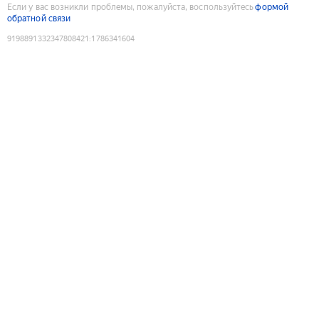
Если у вас возникли проблемы, пожалуйста, воспользуйтесь
формой
обратной связи
9198891332347808421
:
1786341604