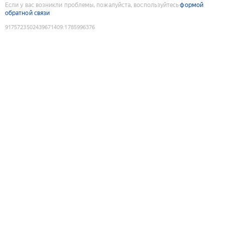
Если у вас возникли проблемы, пожалуйста, воспользуйтесь
формой
обратной связи
9175723502439671409
:
1785996376