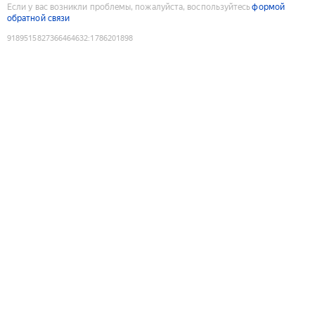
Если у вас возникли проблемы, пожалуйста, воспользуйтесь
формой
обратной связи
9189515827366464632
:
1786201898