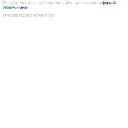
Если у вас возникли проблемы, пожалуйста, воспользуйтесь
формой
обратной связи
9178739921322407319
:
1786041324