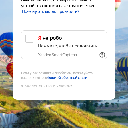
Нам очень жаль, но запросы с вашего
устройства похожи на автоматические.
Почему это могло произойти?
Я не робот
Нажмите, чтобы продолжить
Yandex SmartCaptcha
Если у вас возникли проблемы, пожалуйста,
воспользуйтесь
формой обратной связи
9178847541591211294
:
1786042928