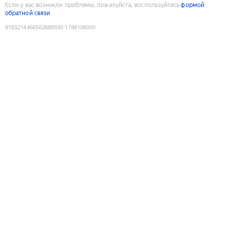
Если у вас возникли проблемы, пожалуйста, воспользуйтесь
формой
обратной связи
9183214466502688930
:
1786108000