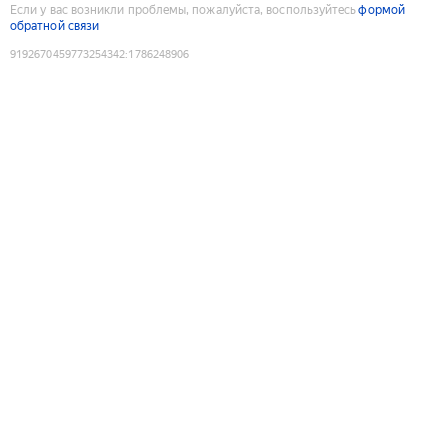
Если у вас возникли проблемы, пожалуйста, воспользуйтесь
формой
обратной связи
9192670459773254342
:
1786248906