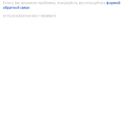
Если у вас возникли проблемы, пожалуйста, воспользуйтесь
формой
обратной связи
9175233505591591493
:
1785989075