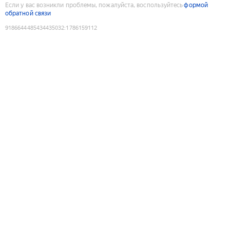
Если у вас возникли проблемы, пожалуйста, воспользуйтесь
формой
обратной связи
9186644485434435032
:
1786159112