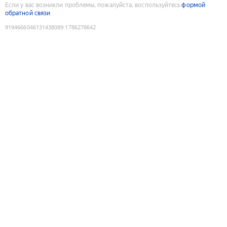
Если у вас возникли проблемы, пожалуйста, воспользуйтесь
формой
обратной связи
9194666046131438089
:
1786278642